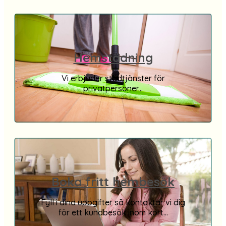
Hemstädning
Vi erbjuder städtjänster för
privatpersoner...
Boka fritt hembesök
Fyll i dina uppgifter så kontaktar vi dig
för ett kundbesök inom kort...