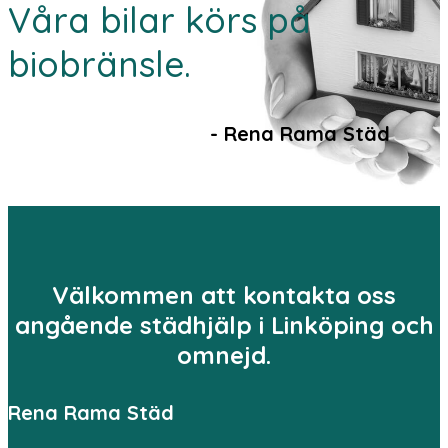
Våra bilar körs på
biobränsle.
- Rena Rama Städ
Välkommen att kontakta oss
angående städhjälp i Linköping och
omnejd.
Rena Rama Städ